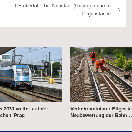
ICE überfährt bei Neustadt (Dosse) mehrere
Gegenstände
ster Bilger kündigt
Deutsche Bahn: Hohe Nac
g der Bahn-
Gewinn – Konzernchefin Pa
ierungen an
Erfolge