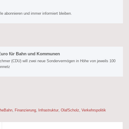
e abonnieren und immer informiert bleiben.
n Euro für Bahn und Kommunen
schmer (CDU) will zwei neue Sondervermögen in Höhe von jeweils 100
ahnnetz
cheBahn
,
Finanzierung
,
Infrastruktur
,
OlafScholz
,
Verkehrspolitik