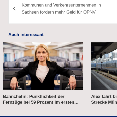
Kommunen und Verkehrsunternehmen in
Sachsen fordern mehr Geld für ÖPNV
Auch interessant
Alex fährt bis 2031 weiter auf der
Verkehrsmini
Strecke München–Prag
Neubewertun
Korridorsan