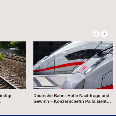
hfrage und
Wettbewerb auf der Schiene –
lla sieht
Flixtrain kritisiert Italo für
„Sonderbehandlung“