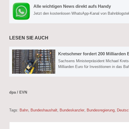
Alle wichtigen News direkt aufs Handy
Jetzt den kostenlosen WhatsApp-Kanal von Bahnblogstell
LESEN SIE AUCH
Kretschmer fordert 200 Milliarde
Sachsens Ministerpräsident Michael Kret
Milliarden Euro für Investitionen in das B
dpa / EVN
Tags:
Bahn
,
Bundeshaushalt
,
Bundeskanzler
,
Bundesregierung
,
Deuts
Beitragsnavigation