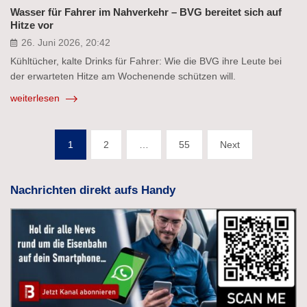
Wasser für Fahrer im Nahverkehr – BVG bereitet sich auf
Hitze vor
26. Juni 2026, 20:42
Kühltücher, kalte Drinks für Fahrer: Wie die BVG ihre Leute bei
der erwarteten Hitze am Wochenende schützen will.
weiterlesen
Seitennummerierung
1
2
…
55
Next
der
Beiträge
Nachrichten direkt aufs Handy