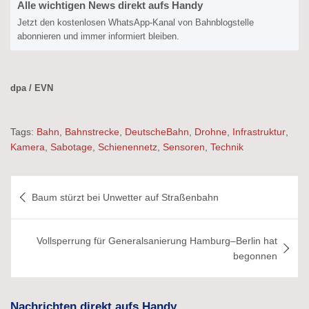
Alle wichtigen News direkt aufs Handy
Jetzt den kostenlosen WhatsApp-Kanal von Bahnblogstelle
abonnieren und immer informiert bleiben.
dpa / EVN
Tags:
Bahn
,
Bahnstrecke
,
DeutscheBahn
,
Drohne
,
Infrastruktur
,
Kamera
,
Sabotage
,
Schienennetz
,
Sensoren
,
Technik
Beitragsnavigation
Baum stürzt bei Unwetter auf Straßenbahn
Vollsperrung für Generalsanierung Hamburg–Berlin hat
begonnen
Nachrichten direkt aufs Handy