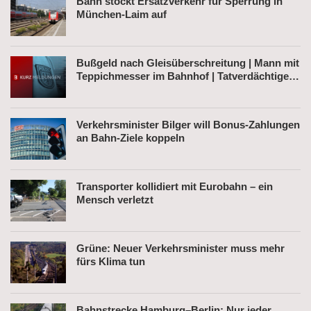
Bahn stockt Ersatzverkehr für Sperrung in
München-Laim auf
Bußgeld nach Gleisüberschreitung | Mann mit
Teppichmesser im Bahnhof | Tatverdächtiger
nach Belästigung festgenommen
Verkehrsminister Bilger will Bonus-Zahlungen
an Bahn-Ziele koppeln
Transporter kollidiert mit Eurobahn – ein
Mensch verletzt
Grüne: Neuer Verkehrsminister muss mehr
fürs Klima tun
Bahnstrecke Hamburg–Berlin: Nur jeder