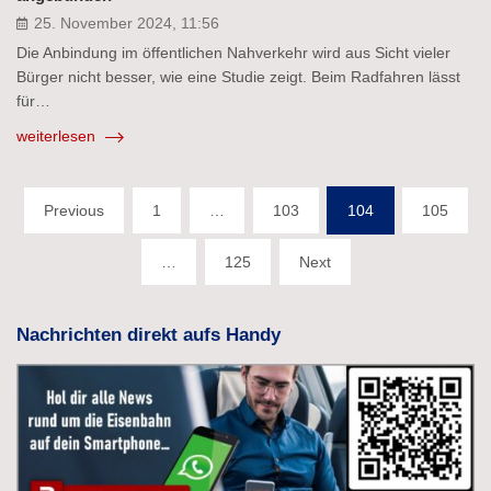
25. November 2024, 11:56
Die Anbindung im öffentlichen Nahverkehr wird aus Sicht vieler
Bürger nicht besser, wie eine Studie zeigt. Beim Radfahren lässt
für…
weiterlesen
Seitennummerierung
Previous
1
…
103
104
105
der
…
125
Next
Beiträge
Nachrichten direkt aufs Handy