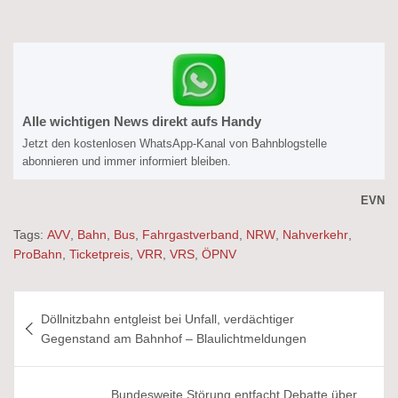
Alle wichtigen News direkt aufs Handy
Jetzt den kostenlosen WhatsApp-Kanal von Bahnblogstelle
abonnieren und immer informiert bleiben.
EVN
Tags:
AVV
,
Bahn
,
Bus
,
Fahrgastverband
,
NRW
,
Nahverkehr
,
ProBahn
,
Ticketpreis
,
VRR
,
VRS
,
ÖPNV
Beitragsnavigation
Döllnitzbahn entgleist bei Unfall, verdächtiger
Gegenstand am Bahnhof – Blaulichtmeldungen
Bundesweite Störung entfacht Debatte über