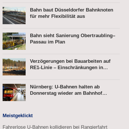
Bahn baut Düsseldorfer Bahnknoten
für mehr Flexibilität aus
Bahn sieht Sanierung Obertraubling–
Passau im Plan
Verzögerungen bei Bauarbeiten auf
RE1-Linie – Einschränkungen in
Berkenbrück
Nürnberg: U-Bahnen halten ab
Donnerstag wieder am Bahnhof
Röthenbach
Meistgeklickt
Fahrerlose U-Bahnen kollidieren bei Rangierfahrt