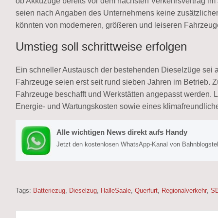
ob Akkuzüge bereits vor dem nächsten Verkehrsvertrag im 
seien nach Angaben des Unternehmens keine zusätzlichen 
könnten von moderneren, größeren und leiseren Fahrzeugen
Umstieg soll schrittweise erfolgen
Ein schneller Austausch der bestehenden Dieselzüge sei al
Fahrzeuge seien erst seit rund sieben Jahren im Betrieb.
Fahrzeuge beschafft und Werkstätten angepasst werden. Lan
Energie- und Wartungskosten sowie eines klimafreundliche
Alle wichtigen News direkt aufs Handy
Jetzt den kostenlosen WhatsApp-Kanal von Bahnblogstell
Tags:
Batteriezug
,
Dieselzug
,
HalleSaale
,
Querfurt
,
Regionalverkehr
,
S