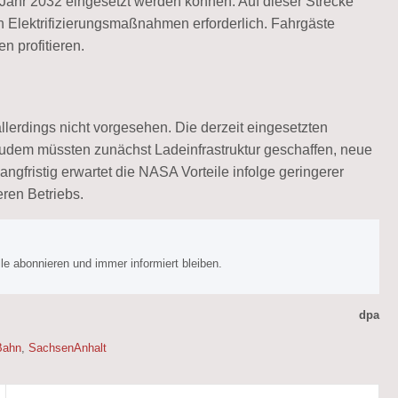
Jahr 2032 eingesetzt werden können. Auf dieser Strecke
Elektrifizierungsmaßnahmen erforderlich. Fahrgäste
 profitieren.
lerdings nicht vorgesehen. Die derzeit eingesetzten
 Zudem müssten zunächst Ladeinfrastruktur geschaffen, neue
gfristig erwartet die NASA Vorteile infolge geringerer
ren Betriebs.
e abonnieren und immer informiert bleiben.
dpa
Bahn
,
SachsenAnhalt