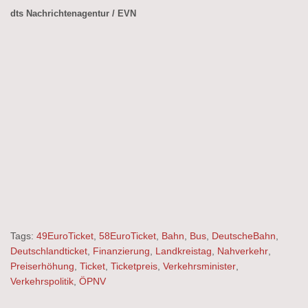
dts Nachrichtenagentur / EVN
Tags:
49EuroTicket
,
58EuroTicket
,
Bahn
,
Bus
,
DeutscheBahn
,
Deutschlandticket
,
Finanzierung
,
Landkreistag
,
Nahverkehr
,
Preiserhöhung
,
Ticket
,
Ticketpreis
,
Verkehrsminister
,
Verkehrspolitik
,
ÖPNV