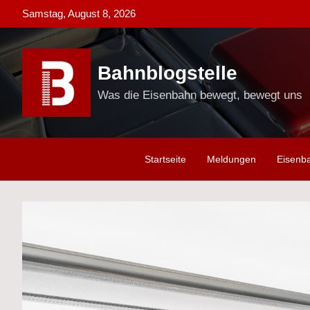
Skip
Samstag, August 8, 2026
to
content
Bahnblogstelle
Was die Eisenbahn bewegt, bewegt uns
Startseite
Meldungen
Eisenb