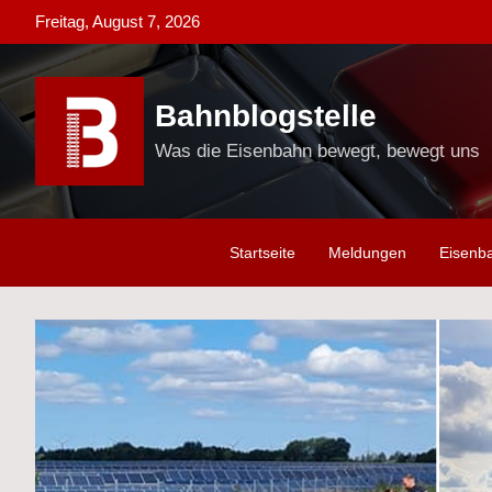
Skip
Freitag, August 7, 2026
to
content
Bahnblogstelle
Was die Eisenbahn bewegt, bewegt uns
Startseite
Meldungen
Eisenb