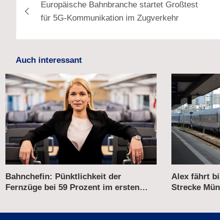
Europäische Bahnbranche startet Großtest
für 5G-Kommunikation im Zugverkehr
Auch interessant
Alex fährt bis 2031 weiter auf der
Verkehrsmini
Strecke München–Prag
Neubewertun
Korridorsan