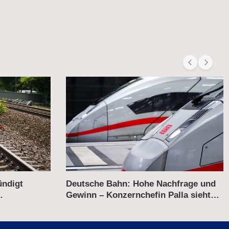
hfrage und
Wettbewerb auf der Schiene –
lla sieht
Flixtrain kritisiert Italo für
„Sonderbehandlung“