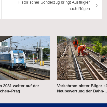
Historischer Sonderzug bringt Ausflügler
nach Rügen
ster Bilger kündigt
Deutsche Bahn: Hohe Nac
g der Bahn-
Gewinn – Konzernchefin Pa
ierungen an
Erfolge