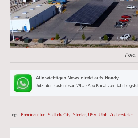
Foto:
Alle wichtigen News direkt aufs Handy
Jetzt den kostenlosen WhatsApp-Kanal von Bahnblogstell
Tags:
Bahnindustrie
,
SaltLakeCity
,
Stadler
,
USA
,
Utah
,
Zughersteller
Beitragsnavigation