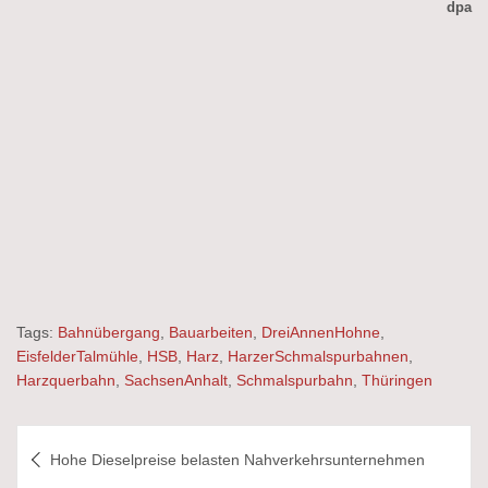
dpa
Tags:
Bahnübergang
,
Bauarbeiten
,
DreiAnnenHohne
,
EisfelderTalmühle
,
HSB
,
Harz
,
HarzerSchmalspurbahnen
,
Harzquerbahn
,
SachsenAnhalt
,
Schmalspurbahn
,
Thüringen
Beitragsnavigation
Hohe Dieselpreise belasten Nahverkehrsunternehmen