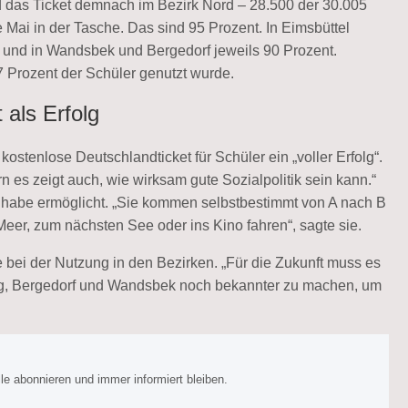
d das Ticket demnach im Bezirk Nord – 28.500 der 30.005
 Mai in der Tasche. Das sind 95 Prozent. In Eimsbüttel
1 und in Wandsbek und Bergedorf jeweils 90 Prozent.
7 Prozent der Schüler genutzt wurde.
 als Erfolg
ostenlose Deutschlandticket für Schüler ein „voller Erfolg“.
n es zeigt auch, wie wirksam gute Sozialpolitik sein kann.“
lhabe ermöglicht. „Sie kommen selbstbestimmt von A nach B
er, zum nächsten See oder ins Kino fahren“, sagte sie.
bei der Nutzung in den Bezirken. „Für die Zukunft muss es
urg, Bergedorf und Wandsbek noch bekannter zu machen, um
e abonnieren und immer informiert bleiben.