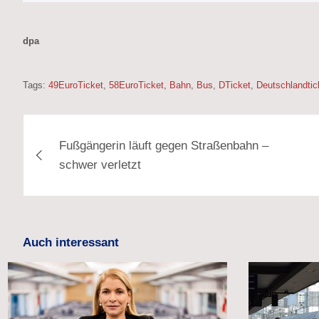
dpa
Tags:
49EuroTicket
,
58EuroTicket
,
Bahn
,
Bus
,
DTicket
,
Deutschlandtic
Beitragsnavigation
Fußgängerin läuft gegen Straßenbahn –
schwer verletzt
Auch interessant