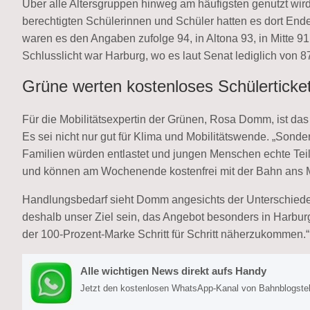
Über alle Altersgruppen hinweg am häufigsten genutzt wir
berechtigten Schülerinnen und Schüler hatten es dort Ende
waren es den Angaben zufolge 94, in Altona 93, in Mitte 9
Schlusslicht war Harburg, wo es laut Senat lediglich von 8
Grüne werten kostenloses Schülerticket
Für die Mobilitätsexpertin der Grünen, Rosa Domm, ist das k
Es sei nicht nur gut für Klima und Mobilitätswende. „Sonder
Familien würden entlastet und jungen Menschen echte Tei
und können am Wochenende kostenfrei mit der Bahn ans Me
Handlungsbedarf sieht Domm angesichts der Unterschiede 
deshalb unser Ziel sein, das Angebot besonders in Harb
der 100-Prozent-Marke Schritt für Schritt näherzukommen.“
Alle wichtigen News direkt aufs Handy
Jetzt den kostenlosen WhatsApp-Kanal von Bahnblogstell