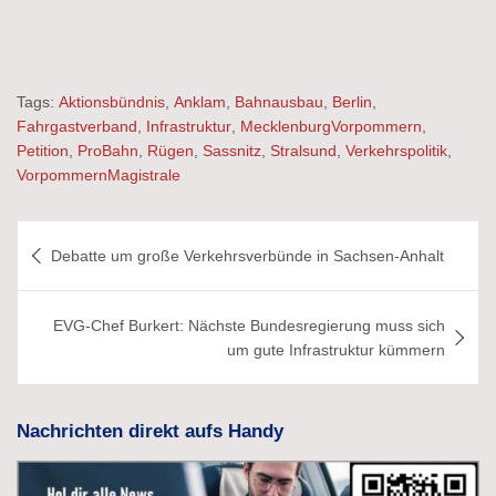
Tags:
Aktionsbündnis
,
Anklam
,
Bahnausbau
,
Berlin
,
Fahrgastverband
,
Infrastruktur
,
MecklenburgVorpommern
,
Petition
,
ProBahn
,
Rügen
,
Sassnitz
,
Stralsund
,
Verkehrspolitik
,
VorpommernMagistrale
Beitragsnavigation
Debatte um große Verkehrsverbünde in Sachsen-Anhalt
EVG-Chef Burkert: Nächste Bundesregierung muss sich
um gute Infrastruktur kümmern
Nachrichten direkt aufs Handy