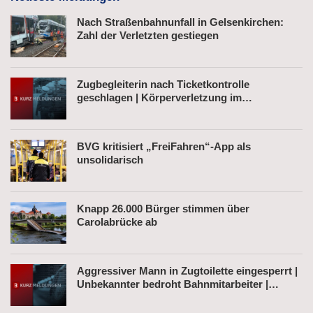
Nach Straßenbahnunfall in Gelsenkirchen:
Zahl der Verletzten gestiegen
Zugbegleiterin nach Ticketkontrolle
geschlagen | Körperverletzung im
Regionalexpress | Mann mit Softair-Pistole am
Bahnhof
BVG kritisiert „FreiFahren“-App als
unsolidarisch
Knapp 26.000 Bürger stimmen über
Carolabrücke ab
Aggressiver Mann in Zugtoilette eingesperrt |
Unbekannter bedroht Bahnmitarbeiter |
Fahrkartenautomat gesprengt