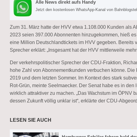
Alle News direkt aufs Handy
Jetzt den kostenlosen WhatsApp-Kanal von Bahnblogstell
Zum 31. März hatte der HVV etwa 1.108.000 Kunden als Ab
2023 seien 397.000 Abonnenten hinzugekommen, hieß es in
eine Million Deutschlandtickets im HVV gegeben. Bereits 
Sprecher erklärt: „Insgesamt hat der HVV mittlerweile meh
Der verkehrspolitischer Sprecher der CDU-Fraktion, Richa
hohe Zahl von Abonnementkunden verbuchen könne. Die F
2019 und dem letzten Sommer. Im Kontext des stark subven
Rot-Grün, meinte Seelmaecker. Der Senat habe es in den l
wirklich attraktiver zu machen. „Das Wachstum im ÖPNV bas
dessen Zukunft völlig unklar ist“, erklärte der CDU-Abgeor
LESEN SIE AUCH
Hamburger Schüler fahren bald deu