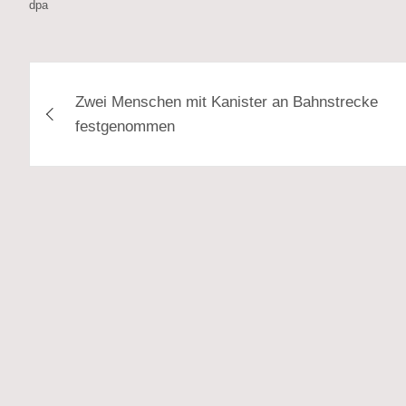
dpa
Beitragsnavigation
Zwei Menschen mit Kanister an Bahnstrecke
festgenommen