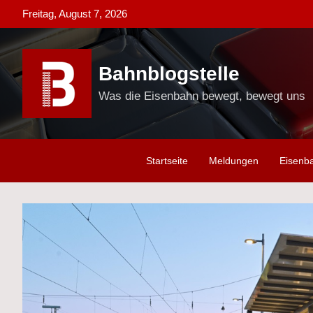
Skip
Freitag, August 7, 2026
to
content
Bahnblogstelle
Was die Eisenbahn bewegt, bewegt uns
Startseite
Meldungen
Eisenb