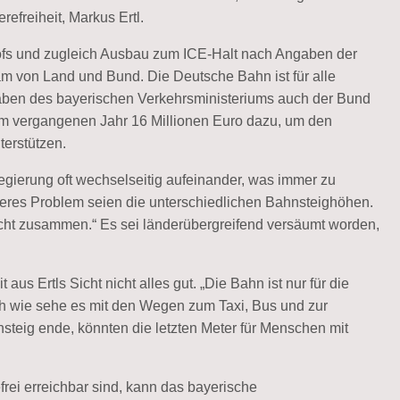
refreiheit, Markus Ertl.
ofs und zugleich Ausbau zum ICE-Halt nach Angaben der
m von Land und Bund. Die Deutsche Bahn ist für alle
aben des bayerischen Verkehrsministeriums auch der Bund
 im vergangenen Jahr 16 Millionen Euro dazu, um den
terstützen.
ierung oft wechselseitig aufeinander, was immer zu
teres Problem seien die unterschiedlichen Bahnsteighöhen.
icht zusammen.“ Es sei länderübergreifend versäumt worden,
s Ertls Sicht nicht alles gut. „Die Bahn ist nur für die
och wie sehe es mit den Wegen zum Taxi, Bus und zur
teig ende, könnten die letzten Meter für Menschen mit
frei erreichbar sind, kann das bayerische