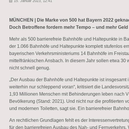
15. Januar 2023, 12:41
MÜNCHEN | Die Marke von 500 hat Bayern 2022 geknackt.
Doch Betroffene fordern mehr Tempo – und mehr Geld
Mehr als 500 barrierefreie Bahnhöfe und Haltepunkte in Baye
der 1.066 Bahnhöfe und Haltepunkte komplett stufenlos e
bayerischen Verkehrsministeriums 14 Bahnhöfe im Freista
mittelfränkischen Ansbach. In diesem Jahr sollen etwa 30 w
nicht schnell genug.
„Der Ausbau der Bahnhöfe und Haltepunkte ist insgesamt 
weiterhin nur schleppend voran“, kritisiert die Landesvor
1,93 Millionen Menschen mit Behinderungen leben nach Vd
Bevölkerung (Stand: 2021). Und nicht nur die profitierten
und modernen Toiletten, sagt sie. Ein barrierefreier Bahnh
An rechtlichen Grundlagen fehlt es der Interessenvertretu
für den barrierefreien Ausbau des Nah- und Fernverkehrs. W