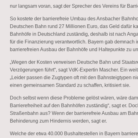
nur langsam voran, sagt der Sprecher des Vereins für Barrie
So kostete der barrierefreie Umbau des Ansbacher Bahnh
Deutschen Bahn rund 27 Millionen Euro, das Geld dafür ka
Bahnhöfe in Deutschland zuständig, deshalb ist nach Ang
für die Finanzierung verantwortlich. Bayern gab demnach
barrierefreien Ausbau der Bahnhöfe und Haltepunkte zu un
„Wegen der Kosten verweisen Deutsche Bahn und Staatsreg
Verzögerungen führt“, sagt VdK-Expertin Mascher. Ein wei
„Leider passen die Zugtypen oft mit den Bahnsteigtypen n
einen gemeinsamen Standard zu schaffen, kritisiert sie.
Doch selbst wenn diese Probleme gelöst wären, wäre damit au
Barrierefreiheit auf den Bahnhöfen zuständig“, sagt er. D
Straßenbahn aus? Wenn der barrierefreie Ausbau am Bahns
Behinderung zum Hindernis werden, sagt er.
Welche der etwa 40.000 Bushaltestellen in Bayern barriere