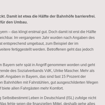
 Damit ist etwa die Hälfte der Bahnhöfe barrierefrei.
 für den Umbau.
rn – das klingt erstmal gut. Doch damit ist erst die Hälfte
rreichbar. Im vergangenen Jahr wurden nach Angaben des
at entsprechend umgebaut, zum Beispiel der im
eitere fertiggestellt werden. Betroffenen geht das jedoch
in Bayern sehr spät in Angriff genommen worden und geht
sitzende des Sozialverbands VdK, Ulrike Mascher. Mehr als
K-Angaben in Bayern, das sind fast 15 Prozent der
 von Bahnhöfen mit Fahrstühlen, gut ausgeschilderten Wegen
of biete allen Fahrgästen mehr Komfort.
ng Selbstbestimmt Leben in Deutschland (ISL) zufolge nicht
as fehle seien die finanziellen Mittel, deshalb gehe alles