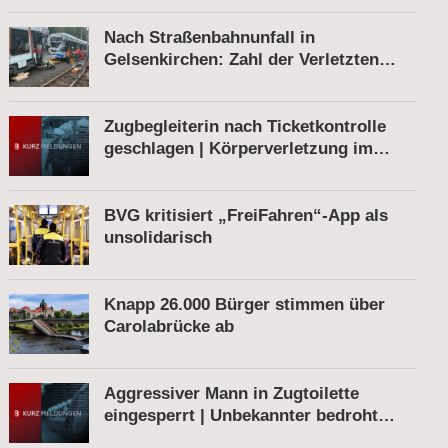
Nach Straßenbahnunfall in
Gelsenkirchen: Zahl der Verletzten
gestiegen
Zugbegleiterin nach Ticketkontrolle
geschlagen | Körperverletzung im
Regionalexpress | Mann mit Softair-
Pistole am Bahnhof
BVG kritisiert „FreiFahren“-App als
unsolidarisch
Knapp 26.000 Bürger stimmen über
Carolabrücke ab
Aggressiver Mann in Zugtoilette
eingesperrt | Unbekannter bedroht
Bahnmitarbeiter | Fahrkartenautomat