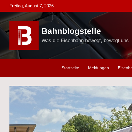
Skip
Freitag, August 7, 2026
to
content
Bahnblogstelle
Was die Eisenbahn bewegt, bewegt uns
Startseite
Meldungen
Eisenb