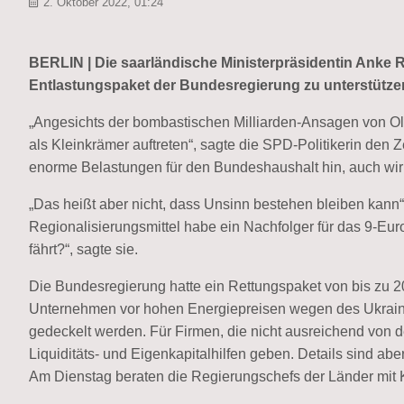
2. Oktober 2022, 01:24
BERLIN | Die saarländische Ministerpräsidentin Anke R
Entlastungspaket der Bundesregierung zu unterstütze
„Angesichts der bombastischen Milliarden-Ansagen von Ol
als Kleinkrämer auftreten“, sagte die SPD-Politikerin den 
enorme Belastungen für den Bundeshaushalt hin, auch wir
„Das heißt aber nicht, dass Unsinn bestehen bleiben kann
Regionalisierungsmittel habe ein Nachfolger für das 9-Euro
fährt?“, sagte sie.
Die Bundesregierung hatte ein Rettungspaket von bis zu 2
Unternehmen vor hohen Energiepreisen wegen des Ukraine-
gedeckelt werden. Für Firmen, die nicht ausreichend von d
Liquiditäts- und Eigenkapitalhilfen geben. Details sind aber
Am Dienstag beraten die Regierungschefs der Länder mit K