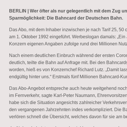
BERLIN | Wer öfter als nur gelegentlich mit dem Zug un
Sparmöglichkeit: Die Bahncard der Deutschen Bahn.
Das Abo, mit dem Inhaber inzwischen je nach Tarif 25, 50
am 1. Oktober 1992 eingeführt. Werbeslogan damals: „Ein 
Konzern eigenen Angaben zufolge rund drei Millionen Nut
Nach einem deutlichen Einbruch während der ersten Coron
deutlich, teilte die Bahn auf Anfrage mit. Bei den Bahncard
worden, hieß es von Konzernchef Richard Lutz. „Damit la
endgültig hinter uns.“ Erstmals fünf Millionen Bahncard-K
Das Abo-Angebot entspreche auch heute weitgehend noch 
im Fernverkehr, sagte Karl-Peter Naumann, Ehrenvorsitze
habe sich die Situation angesichts zahlreicher Verkehrsve
den vergangenen Jahrzehnten indes verkompliziert. Die Ba
verlören schnell die Übersicht, welches davon für sie am be