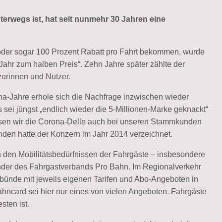
terwegs ist, hat seit nunmehr 30 Jahren eine
 oder sogar 100 Prozent Rabatt pro Fahrt bekommen, wurde
Jahr zum halben Preis“. Zehn Jahre später zählte der
zerinnen und Nutzer.
a-Jahre erhole sich die Nachfrage inzwischen wieder
s sei jüngst „endlich wieder die 5-Millionen-Marke geknackt“
ssen wir die Corona-Delle auch bei unseren Stammkunden
unden hatte der Konzern im Jahr 2014 verzeichnet.
den Mobilitätsbedürfnissen der Fahrgäste – insbesondere
nder des Fahrgastverbands Pro Bahn. Im Regionalverkehr
rbünde mit jeweils eigenen Tarifen und Abo-Angeboten in
hncard sei hier nur eines von vielen Angeboten. Fahrgäste
sten ist.