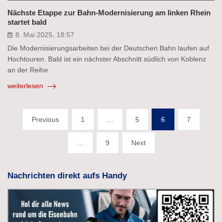
Nächste Etappe zur Bahn-Modernisierung am linken Rhein
startet bald
8. Mai 2025, 18:57
Die Modernisierungsarbeiten bei der Deutschen Bahn laufen auf
Hochtouren. Bald ist ein nächster Abschnitt südlich von Koblenz
an der Reihe.
weiterlesen
Seitennummerierung
Previous
1
…
5
6
7
der
…
9
Next
Beiträge
Nachrichten direkt aufs Handy