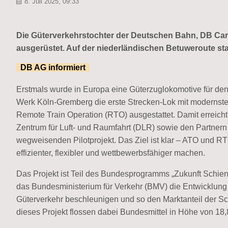
8. Juli 2025, 09:33
Die Güterverkehrstochter der Deutschen Bahn, DB Cargo
ausgerüstet. Auf der niederländischen Betuweroute sta
DB AG informiert
Erstmals wurde in Europa eine Güterzuglokomotive für den
Werk Köln-Gremberg die erste Strecken-Lok mit modernste
Remote Train Operation (RTO) ausgestattet. Damit errei
Zentrum für Luft- und Raumfahrt (DLR) sowie den Partnern
wegweisenden Pilotprojekt. Das Ziel ist klar – ATO und R
effizienter, flexibler und wettbewerbsfähiger machen.
Das Projekt ist Teil des Bundesprogramms „Zukunft Schien
das Bundesministerium für Verkehr (BMV) die Entwicklung 
Güterverkehr beschleunigen und so den Marktanteil der Sc
dieses Projekt flossen dabei Bundesmittel in Höhe von 18,