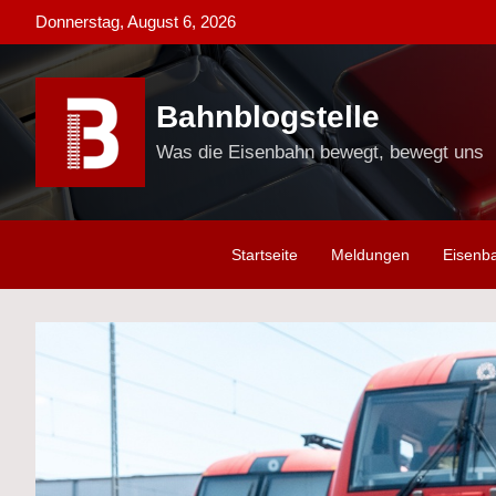
Skip
Donnerstag, August 6, 2026
to
content
Bahnblogstelle
Was die Eisenbahn bewegt, bewegt uns
Startseite
Meldungen
Eisenb