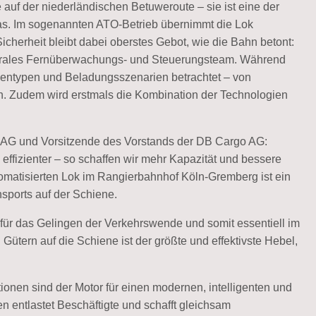
auf der niederländischen Betuweroute – sie ist eine der
as. Im sogenannten ATO-Betrieb übernimmt die Lok
icherheit bleibt dabei oberstes Gebot, wie die Bahn betont:
zentrales Fernüberwachungs- und Steuerungsteam. Während
entypen und Beladungsszenarien betrachtet – von
n. Zudem wird erstmals die Kombination der Technologien
n AG und Vorsitzende des Vorstands der DB Cargo AG:
 effizienter – so schaffen wir mehr Kapazität und bessere
tomatisierten Lok im Rangierbahnhof Köln-Gremberg ist ein
nsports auf der Schiene.
ür das Gelingen der Verkehrswende und somit essentiell im
tern auf die Schiene ist der größte und effektivste Hebel,
onen sind der Motor für einen modernen, intelligenten und
n entlastet Beschäftigte und schafft gleichsam