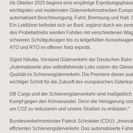
Ab Oktober 2025 beginnt eine einjährige Erprobungsphase 
wichtigsten und modernsten Güterverkehrsstrecken Europ
automatisiert Beschleunigung, Fahrt, Bremsung und Halt. S
Ein Lokführer befindet sich an Bord, ergänzt durch ein 
des Probebetriebs werden Fahrten mit verschiedenen Wag
schweren Schüttgutwagen bis zu teilgefüllten Kesselwage
ATO und RTO im offenen Netz erprobt.
Sigrid Nikutta, Vorstand Güterverkehr der Deutschen Bah
„Automatisierte also selbstfahrende Loks nutzen die Gleise
Qualität im Schienengüterverkehr. Die Premiere dieser au
wichtiger Schritt für die Zukunft des europäischen Gütertra
DB Cargo und der Schienengüterverkehr sind maßgeblich f
Kampf gegen den Klimawandel. Denn die Verlagerung von Gü
um CO2 zu reduzieren und unsere Straßen zu entlasten.“
Bundesverkehrsminister Patrick Schnieder (CDU): „Innovati
effizienten Schienengüterverkehr. Das automatisierte Fahre