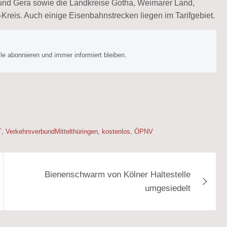
und Gera sowie die Landkreise Gotha, Weimarer Land,
Kreis. Auch einige Eisenbahnstrecken liegen im Tarifgebiet.
e abonnieren und immer informiert bleiben.
T
,
VerkehrsverbundMittelthüringen
,
kostenlos
,
ÖPNV
Bienenschwarm von Kölner Haltestelle
umgesiedelt