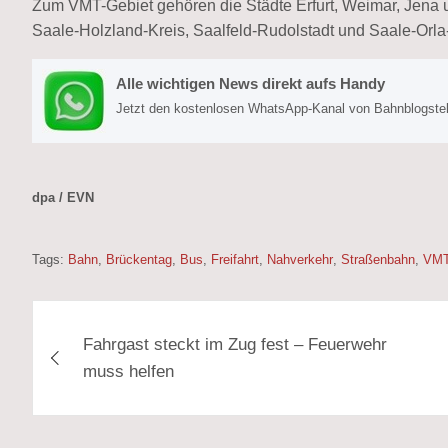
Zum VMT-Gebiet gehören die Städte Erfurt, Weimar, Jena 
Saale-Holzland-Kreis, Saalfeld-Rudolstadt und Saale-Orla-
Alle wichtigen News direkt aufs Handy
Jetzt den kostenlosen WhatsApp-Kanal von Bahnblogstell
dpa / EVN
Tags:
Bahn
,
Brückentag
,
Bus
,
Freifahrt
,
Nahverkehr
,
Straßenbahn
,
VM
Beitragsnavigation
Fahrgast steckt im Zug fest – Feuerwehr
muss helfen