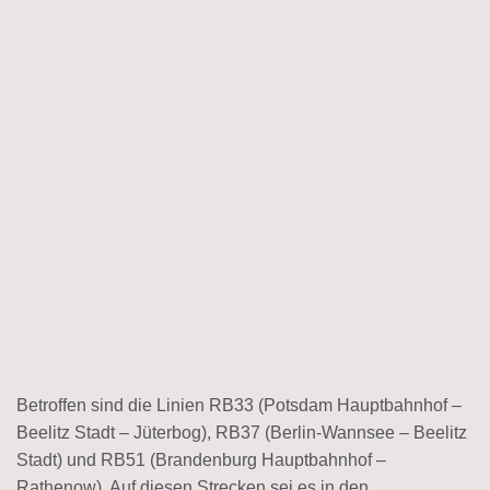
Betroffen sind die Linien RB33 (Potsdam Hauptbahnhof –
Beelitz Stadt – Jüterbog), RB37 (Berlin-Wannsee – Beelitz
Stadt) und RB51 (Brandenburg Hauptbahnhof –
Rathenow). Auf diesen Strecken sei es in den