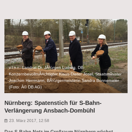
v.l.n.r.: Landrat Dr. JÃ¼rgen Ludwig, DB-
KonzernbevollmÃ¤chtigter Klaus-Dieter Josel, Staatsminister
Joachim Herrmann, BÃ¼rgermeisterin Sandra Bonnemeier
(Foto: Â© DB AG)
Nürnberg: Spatenstich für S-Bahn-
Verlängerung Ansbach-Dombühl
23. März 2017, 12:58
Das S-Bahn-Netz im Großraum Nürnberg wächst