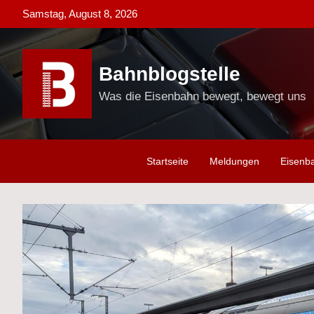
Skip
Samstag, August 8, 2026
to
content
Bahnblogstelle
Was die Eisenbahn bewegt, bewegt uns
Startseite
Meldungen
Eisenb