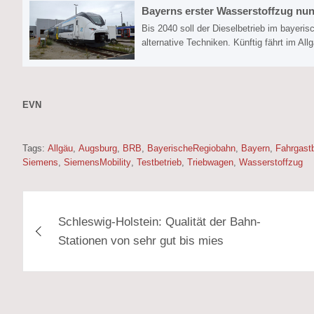
Bayerns erster Wasserstoffzug nu
Bis 2040 soll der Dieselbetrieb im bayer
alternative Techniken. Künftig fährt im Al
EVN
Tags:
Allgäu
,
Augsburg
,
BRB
,
BayerischeRegiobahn
,
Bayern
,
Fahrgastb
Siemens
,
SiemensMobility
,
Testbetrieb
,
Triebwagen
,
Wasserstoffzug
Beitragsnavigation
Schleswig-Holstein: Qualität der Bahn-
Stationen von sehr gut bis mies