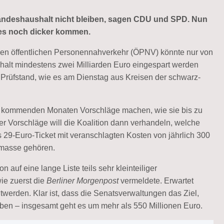
Landeshaushalt nicht bleiben, sagen CDU und SPD. Nun
e es noch dicker kommen.
r den öffentlichen Personennahverkehr (ÖPNV) könnte nur von
alt mindestens zwei Milliarden Euro eingespart werden
rüfstand, wie es am Dienstag aus Kreisen der schwarz-
n kommenden Monaten Vorschläge machen, wie sie bis zu
er Vorschläge will die Koalition dann verhandeln, welche
29-Euro-Ticket mit veranschlagten Kosten von jährlich 300
smasse gehören.
auf eine lange Liste teils sehr kleinteiliger
ie zuerst die
Berliner Morgenpost
vermeldete. Erwartet
werden. Klar ist, dass die Senatsverwaltungen das Ziel,
aben – insgesamt geht es um mehr als 550 Millionen Euro.