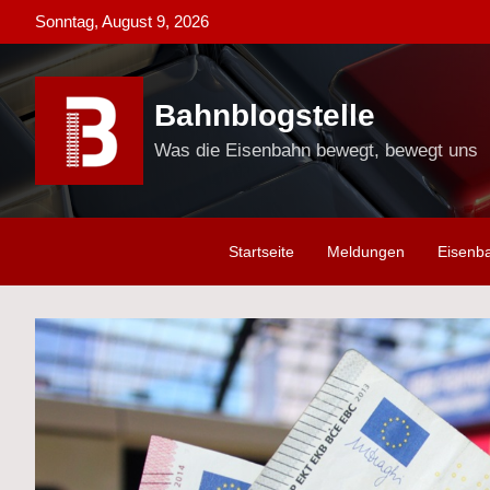
Skip
Sonntag, August 9, 2026
to
content
Bahnblogstelle
Was die Eisenbahn bewegt, bewegt uns
Startseite
Meldungen
Eisenb