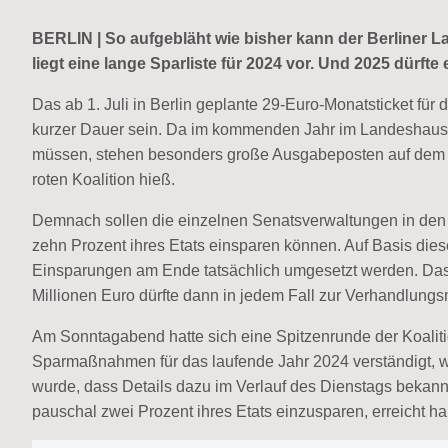
BERLIN | So aufgebläht wie bisher kann der Berliner 
liegt eine lange Sparliste für 2024 vor. Und 2025 dürft
Das ab 1. Juli in Berlin geplante 29-Euro-Monatsticket fü
kurzer Dauer sein. Da im kommenden Jahr im Landeshaush
müssen, stehen besonders große Ausgabeposten auf dem P
roten Koalition hieß.
Demnach sollen die einzelnen Senatsverwaltungen in de
zehn Prozent ihres Etats einsparen können. Auf Basis dies
Einsparungen am Ende tatsächlich umgesetzt werden. Das 
Millionen Euro dürfte dann in jedem Fall zur Verhandlung
Am Sonntagabend hatte sich eine Spitzenrunde der Koalition 
Sparmaßnahmen für das laufende Jahr 2024 verständigt, w
wurde, dass Details dazu im Verlauf des Dienstags bekannt
pauschal zwei Prozent ihres Etats einzusparen, erreicht h