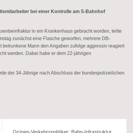
smitarbeiter bei einer Kontrolle am S-Bahnhof
asenbeinfraktur in ein Krankenhaus gebracht worden, teilte
mstag zunächst eine Flasche geworfen, mehrere DB-
icht betrunkene Mann den Angaben zufolge aggressiv reagiert
cht werden. Dabei habe er dem 22-jährigen
de der 34-Jährige nach Abschluss der bundespolizeilichen
Grünen-Verkehrspolitiker: Bahn-Infrastruktur