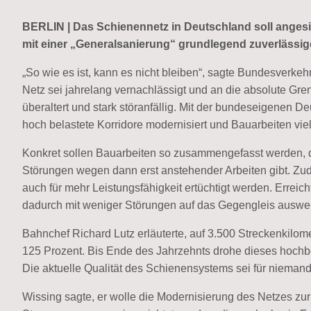
BERLIN | Das Schienennetz in Deutschland soll anges
mit einer „Generalsanierung“ grundlegend zuverlässi
„So wie es ist, kann es nicht bleiben“, sagte Bundesverkeh
Netz sei jahrelang vernachlässigt und an die absolute Gr
überaltert und stark störanfällig. Mit der bundeseigenen 
hoch belastete Korridore modernisiert und Bauarbeiten vie
Konkret sollen Bauarbeiten so zusammengefasst werden, d
Störungen wegen dann erst anstehender Arbeiten gibt. Zude
auch für mehr Leistungsfähigkeit ertüchtigt werden. Erreic
dadurch mit weniger Störungen auf das Gegengleis ausw
Bahnchef Richard Lutz erläuterte, auf 3.500 Streckenkilom
125 Prozent. Bis Ende des Jahrzehnts drohe dieses hochb
Die aktuelle Qualität des Schienensystems sei für nieman
Wissing sagte, er wolle die Modernisierung des Netzes zu