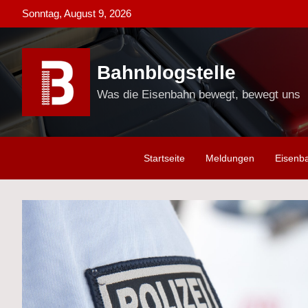
Skip
Sonntag, August 9, 2026
to
content
Bahnblogstelle
Was die Eisenbahn bewegt, bewegt uns
Startseite
Meldungen
Eisenb