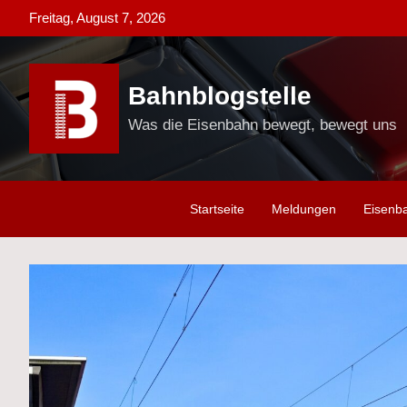
Skip
Freitag, August 7, 2026
to
content
Bahnblogstelle
Was die Eisenbahn bewegt, bewegt uns
Startseite
Meldungen
Eisenb