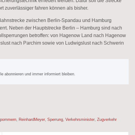
icherungstechnik erneuert werden. Dafür soll die Strecke
t zuverlässiger fahren können als bisher.
e Bahnstrecke zwischen Berlin-Spandau und Hamburg
rrt. Neben der Hauptstrecke Berlin – Hamburg sind nach
Vollsperrungen betroffen: von Hagenow Land nach Hagenow
slust nach Parchim sowie von Ludwigslust nach Schwerin
e abonnieren und immer informiert bleiben.
rpommern
,
ReinhardMeyer
,
Sperrung
,
Verkehrsminister
,
Zugverkehr