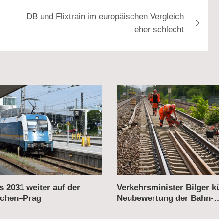
DB und Flixtrain im europäischen Vergleich
eher schlecht
ster Bilger kündigt
Deutsche Bahn: Hohe Nac
g der Bahn-
Gewinn – Konzernchefin Pa
ierungen an
Erfolge