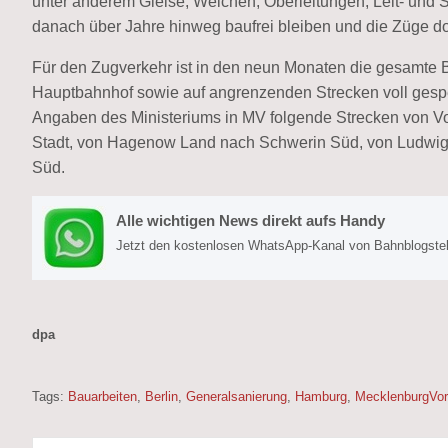
unter anderem Gleise, Weichen, Oberleitungen, Leit- und S
danach über Jahre hinweg baufrei bleiben und die Züge dor
Für den Zugverkehr ist in den neun Monaten die gesamt
Hauptbahnhof sowie auf angrenzenden Strecken voll gespe
Angaben des Ministeriums in MV folgende Strecken von 
Stadt, von Hagenow Land nach Schwerin Süd, von Ludwig
Süd.
Alle wichtigen News direkt aufs Handy
Jetzt den kostenlosen WhatsApp-Kanal von Bahnblogstell
dpa
Tags:
Bauarbeiten
,
Berlin
,
Generalsanierung
,
Hamburg
,
MecklenburgVo