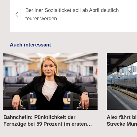
Beitragsnavigation
Berliner Sozialticket soll ab April deutlich
teurer werden
Auch interessant
Alex fährt bis 2031 weiter auf der
Verkehrsmini
Strecke München–Prag
Neubewertun
Korridorsan