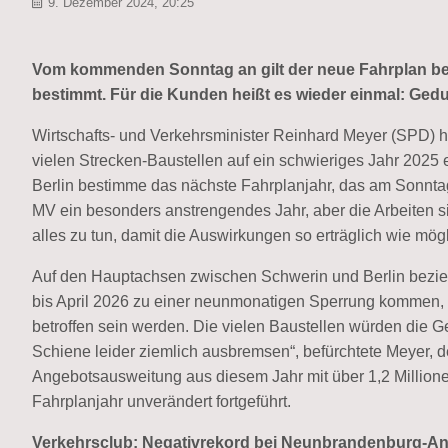
9. Dezember 2024, 20:25
Vom kommenden Sonntag an gilt der neue Fahrplan bei 
bestimmt. Für die Kunden heißt es wieder einmal: Ged
Wirtschafts- und Verkehrsminister Reinhard Meyer (SPD)
vielen Strecken-Baustellen auf ein schwieriges Jahr 202
Berlin bestimme das nächste Fahrplanjahr, das am Sonntag
MV ein besonders anstrengendes Jahr, aber die Arbeiten si
alles zu tun, damit die Auswirkungen so erträglich wie mögl
Auf den Hauptachsen zwischen Schwerin und Berlin bezi
bis April 2026 zu einer neunmonatigen Sperrung kommen,
betroffen sein werden. Die vielen Baustellen würden die G
Schiene leider ziemlich ausbremsen“, befürchtete Meyer, 
Angebotsausweitung aus diesem Jahr mit über 1,2 Million
Fahrplanjahr unverändert fortgeführt.
Verkehrsclub: Negativrekord bei Neunbrandenburg-A