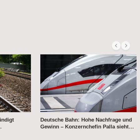
hfrage und
Wettbewerb auf der Schiene –
lla sieht
Flixtrain kritisiert Italo für
„Sonderbehandlung“