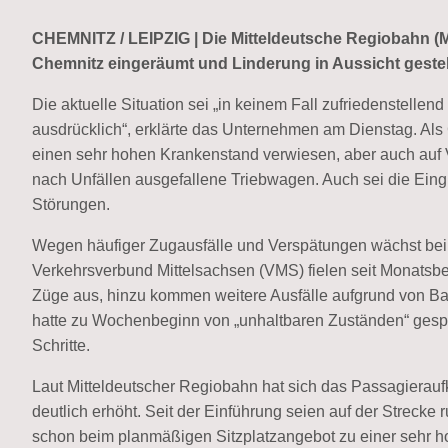
CHEMNITZ / LEIPZIG | Die Mitteldeutsche Regiobahn (M
Chemnitz eingeräumt und Linderung in Aussicht gestell
Die aktuelle Situation sei „in keinem Fall zufriedenstelle
ausdrücklich“, erklärte das Unternehmen am Dienstag. Als
einen sehr hohen Krankenstand verwiesen, aber auch auf 
nach Unfällen ausgefallene Triebwagen. Auch sei die Eingle
Störungen.
Wegen häufiger Zugausfälle und Verspätungen wächst bei F
Verkehrsverbund Mittelsachsen (VMS) fielen seit Monatsbe
Züge aus, hinzu kommen weitere Ausfälle aufgrund von Ba
hatte zu Wochenbeginn von „unhaltbaren Zuständen“ gesp
Schritte.
Laut Mitteldeutscher Regiobahn hat sich das Passagierau
deutlich erhöht. Seit der Einführung seien auf der Streck
schon beim planmäßigen Sitzplatzangebot zu einer sehr h