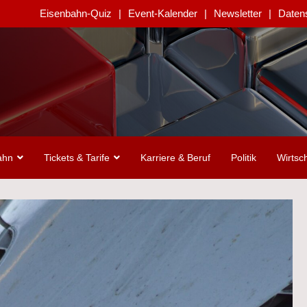
Eisenbahn-Quiz
Event-Kalender
Newsletter
Daten
ahn
Tickets & Tarife
Karriere & Beruf
Politik
Wirtsch