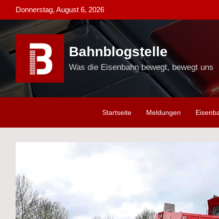
Skip
Donnerstag, August 6, 2026
to
content
Bahnblogstelle
Was die Eisenbahn bewegt, bewegt uns
Startseite
Meldungen
Eisenb