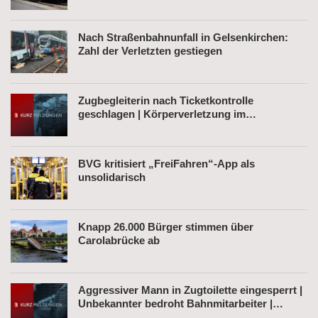
Nach Straßenbahnunfall in Gelsenkirchen:
Zahl der Verletzten gestiegen
Zugbegleiterin nach Ticketkontrolle
geschlagen | Körperverletzung im
Regionalexpress | Mann mit Softair-Pistole am
Bahnhof
BVG kritisiert „FreiFahren“-App als
unsolidarisch
Knapp 26.000 Bürger stimmen über
Carolabrücke ab
Aggressiver Mann in Zugtoilette eingesperrt |
Unbekannter bedroht Bahnmitarbeiter |
Fahrkartenautomat gesprengt