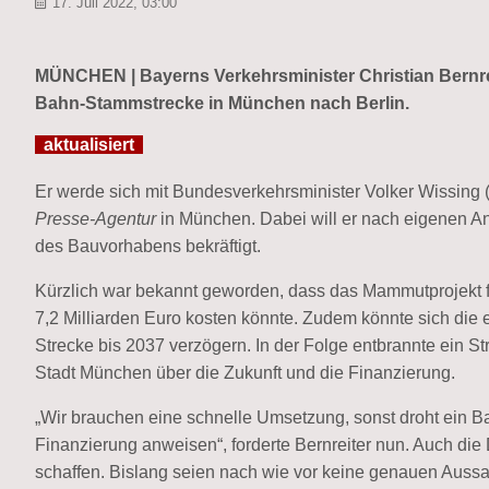
17. Juli 2022, 03:00
MÜNCHEN | Bayerns Verkehrsminister Christian Bernrei
Bahn-Stammstrecke in München nach Berlin.
aktualisiert
Er werde sich mit Bundesverkehrsminister Volker Wissing 
Presse-Agentur
in München. Dabei will er nach eigenen A
des Bauvorhabens bekräftigt.
Kürzlich war bekannt geworden, dass das Mammutprojekt für
7,2 Milliarden Euro kosten könnte. Zudem könnte sich die 
Strecke bis 2037 verzögern. In der Folge entbrannte ein 
Stadt München über die Zukunft und die Finanzierung.
„Wir brauchen eine schnelle Umsetzung, sonst droht ein
Finanzierung anweisen“, forderte Bernreiter nun. Auch di
schaffen. Bislang seien nach wie vor keine genauen Auss