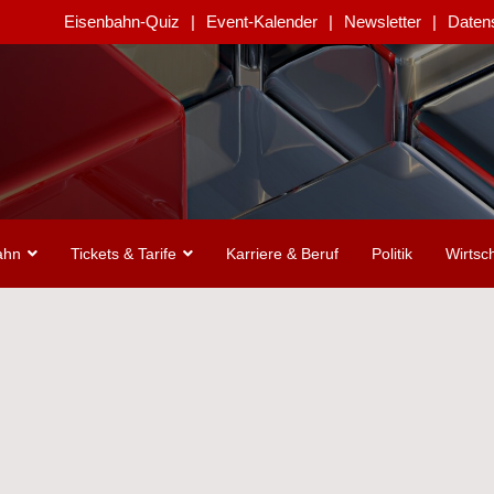
Eisenbahn-Quiz
Event-Kalender
Newsletter
Daten
ahn
Tickets & Tarife
Karriere & Beruf
Politik
Wirtsch