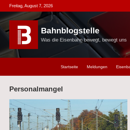
Skip
Freitag, August 7, 2026
to
content
Bahnblogstelle
Was die Eisenbahn bewegt, bewegt uns
Startseite
Meldungen
Eisenb
Personalmangel