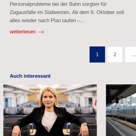
Personalprobleme bei der Bahn sorgten für
Zugausfälle im Südwesten. Ab dem 6. Oktober soll
alles wieder nach Plan laufen –…
weiterlesen
Seitennummerierung
1
2
der
Beiträge
Auch interessant