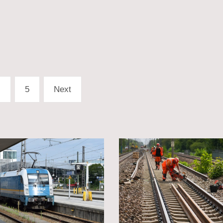
…
5
Next