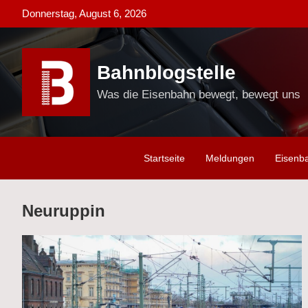
Skip
Donnerstag, August 6, 2026
to
content
Bahnblogstelle
Was die Eisenbahn bewegt, bewegt uns
Startseite
Meldungen
Eisenb
Neuruppin