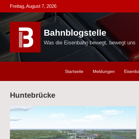
Skip
Freitag, August 7, 2026
to
content
Bahnblogstelle
Was die Eisenbahn bewegt, bewegt uns
Startseite
Meldungen
Eisenb
Huntebrücke