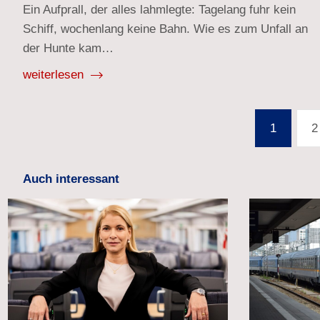
Ein Aufprall, der alles lahmlegte: Tagelang fuhr kein
Schiff, wochenlang keine Bahn. Wie es zum Unfall an
der Hunte kam…
weiterlesen
Seitennummerierung
1
2
der
Beiträge
Auch interessant