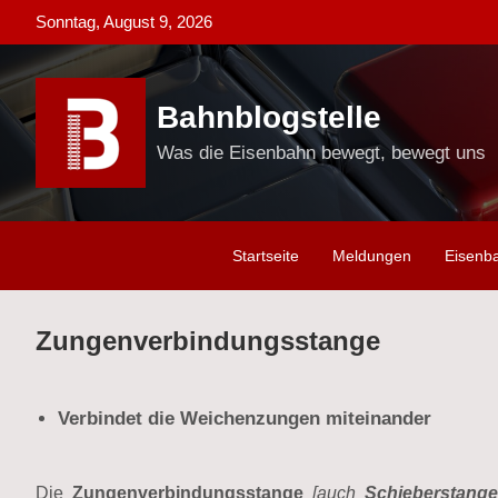
Skip
Sonntag, August 9, 2026
to
content
Bahnblogstelle
Was die Eisenbahn bewegt, bewegt uns
Startseite
Meldungen
Eisenb
Zungenverbindungsstange
Verbindet die Weichenzungen miteinander
Die
Zungenverbindungsstange
[auch
Schieberstang