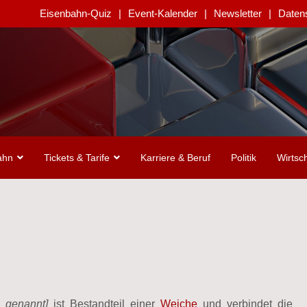
Eisenbahn-Quiz
Event-Kalender
Newsletter
Daten
ahn
Tickets & Tarife
Karriere & Beruf
Politik
Wirtsch
e
genannt]
ist Bestandteil einer
Weiche
und verbindet die