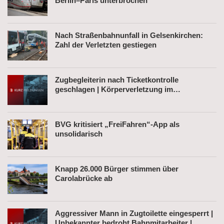
Berlin–Paris unterbrochen
Nach Straßenbahnunfall in Gelsenkirchen:
Zahl der Verletzten gestiegen
Zugbegleiterin nach Ticketkontrolle
geschlagen | Körperverletzung im
Regionalexpress | Mann mit Softair-Pistole am
Bahnhof
BVG kritisiert „FreiFahren“-App als
unsolidarisch
Knapp 26.000 Bürger stimmen über
Carolabrücke ab
Aggressiver Mann in Zugtoilette eingesperrt |
Unbekannter bedroht Bahnmitarbeiter |