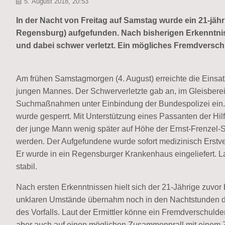
5. August 2018, 20:53
In der Nacht von Freitag auf Samstag wurde ein 21-jähr
Regensburg) aufgefunden. Nach bisherigen Erkenntnis
und dabei schwer verletzt. Ein mögliches Fremdversch
Am frühen Samstagmorgen (4. August) erreichte die Einsatzl
jungen Mannes. Der Schwerverletzte gab an, im Gleisbereic
Suchmaßnahmen unter Einbindung der Bundespolizei ein.
wurde gesperrt. Mit Unterstützung eines Passanten der Hilf
der junge Mann wenig später auf Höhe der Ernst-Frenzel-S
werden. Der Aufgefundene wurde sofort medizinisch Erstv
Er wurde in ein Regensburger Krankenhaus eingeliefert. L
stabil.
Nach ersten Erkenntnissen hielt sich der 21-Jährige zuvor 
unklaren Umstände übernahm noch in den Nachtstunden di
des Vorfalls. Laut der Ermittler könne ein Fremdverschul
aber auch auf einen möglichen Zusammenprall mit einem Z