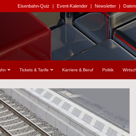
Eisenbahn-Quiz
Event-Kalender
Newsletter
Daten
ahn
Tickets & Tarife
Karriere & Beruf
Politik
Wirtsch