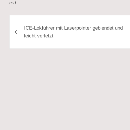
red
Beitragsnavigation
ICE-Lokführer mit Laserpointer geblendet und
leicht verletzt