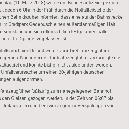
nntag (11. März 2018) wurde die Bundespolizeiinspektion
k gegen 6 Uhr in der Früh durch die Notfallleitstelle der
hen Bahn darüber informiert, dass eine auf der Bahnstrecke
 im Stadtpark Gadebusch einen außerplanmäßigen Halt
isen stand und sich offensichtlich festgefahren hatte.
r für Fußgänger zugelassen ist.
alls noch vor Ort und wurde vom Triebfahrzeugführer
holgeruch. Nachdem der Triebfahrzeugführer ankündigte die
Stadtgebiet und konnte bisher nicht aufgefunden werden.
m Unfallverursacher um einen 20-jährigen deutschen
tlungen aufgenommen.
bfahrzeugführer fußläufig zum nahegelegenen Bahnhof
 den Gleisen gezogen werden. In der Zeit von 06:07 bis
er Teilausfällen und bei zwei Zügen zu Verspätungen von