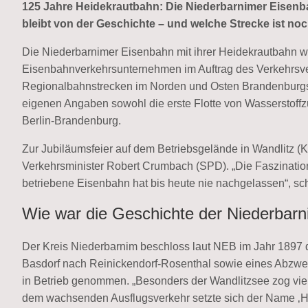
125 Jahre Heidekrautbahn: Die Niederbarnimer Eisenba
bleibt von der Geschichte – und welche Strecke ist n
Die Niederbarnimer Eisenbahn mit ihrer Heidekrautbahn wir
Eisenbahnverkehrsunternehmen im Auftrag des Verkehrsve
Regionalbahnstrecken im Norden und Osten Brandenburgs
eigenen Angaben sowohl die erste Flotte von Wasserstoffzü
Berlin-Brandenburg.
Zur Jubiläumsfeier auf dem Betriebsgelände in Wandlitz (K
Verkehrsminister Robert Crumbach (SPD). „Die Faszination 
betriebene Eisenbahn hat bis heute nie nachgelassen“, sch
Wie war die Geschichte der Niederbar
Der Kreis Niederbarnim beschloss laut NEB im Jahr 1897
Basdorf nach Reinickendorf-Rosenthal sowie eines Abzwe
in Betrieb genommen. „Besonders der Wandlitzsee zog viel
dem wachsenden Ausflugsverkehr setzte sich der Name ‚H