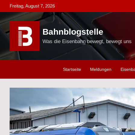
Skip
Freitag, August 7, 2026
to
content
Bahnblogstelle
Was die Eisenbahn bewegt, bewegt uns
Startseite
Meldungen
Eisenb