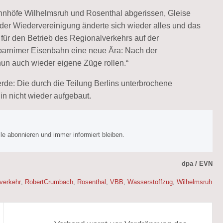
hnhöfe Wilhelmsruh und Rosenthal abgerissen, Gleise
t der Wiedervereinigung änderte sich wieder alles und das
für den Betrieb des Regionalverkehrs auf der
barnimer Eisenbahn eine neue Ära: Nach der
nun auch wieder eigene Züge rollen.“
rde: Die durch die Teilung Berlins unterbrochene
n nicht wieder aufgebaut.
e abonnieren und immer informiert bleiben.
dpa / EVN
verkehr
,
RobertCrumbach
,
Rosenthal
,
VBB
,
Wasserstoffzug
,
Wilhelmsruh