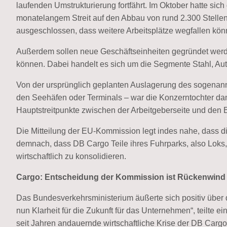
laufenden Umstrukturierung fortfährt. Im Oktober hatte s
monatelangem Streit auf den Abbau von rund 2.300 Stelle
ausgeschlossen, dass weitere Arbeitsplätze wegfallen kön
Außerdem sollen neue Geschäftseinheiten gegründet werde
können. Dabei handelt es sich um die Segmente Stahl, A
Von der ursprünglich geplanten Auslagerung des sogenan
den Seehäfen oder Terminals – war die Konzerntochter da
Hauptstreitpunkte zwischen der Arbeitgeberseite und den B
Die Mitteilung der EU-Kommission legt indes nahe, dass d
demnach, dass DB Cargo Teile ihres Fuhrparks, also Loks
wirtschaftlich zu konsolidieren.
Cargo: Entscheidung der Kommission ist Rückenwind 
Das Bundesverkehrsministerium äußerte sich positiv über 
nun Klarheit für die Zukunft für das Unternehmen“, teilte ein
seit Jahren andauernde wirtschaftliche Krise der DB Car