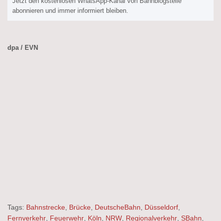
Jetzt den kostenlosen WhatsApp-Kanal von Bahnblogstelle
abonnieren und immer informiert bleiben.
dpa / EVN
Tags:
Bahnstrecke
,
Brücke
,
DeutscheBahn
,
Düsseldorf
,
Fernverkehr
,
Feuerwehr
,
Köln
,
NRW
,
Regionalverkehr
,
SBahn
,