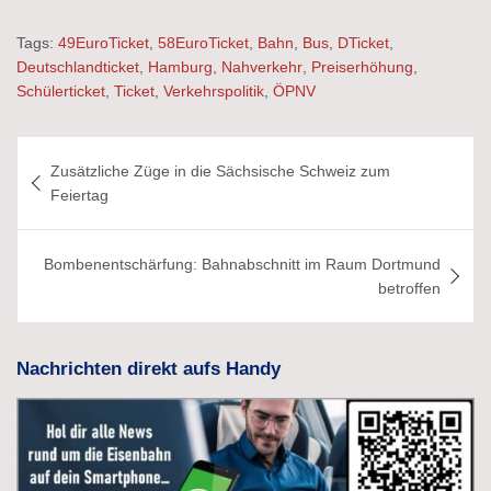
Tags:
49EuroTicket
,
58EuroTicket
,
Bahn
,
Bus
,
DTicket
,
Deutschlandticket
,
Hamburg
,
Nahverkehr
,
Preiserhöhung
,
Schülerticket
,
Ticket
,
Verkehrspolitik
,
ÖPNV
Beitragsnavigation
Zusätzliche Züge in die Sächsische Schweiz zum
Feiertag
Bombenentschärfung: Bahnabschnitt im Raum Dortmund
betroffen
Nachrichten direkt aufs Handy