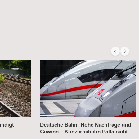
hfrage und
Wettbewerb auf der Schiene –
lla sieht
Flixtrain kritisiert Italo für
„Sonderbehandlung“