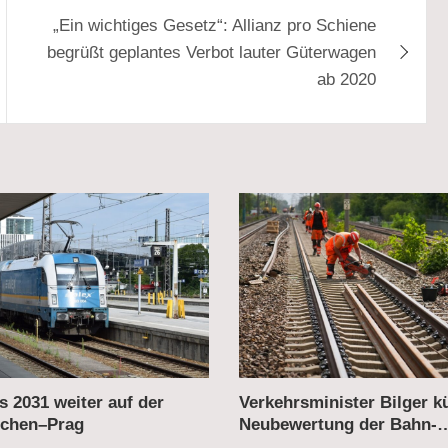
„Ein wichtiges Gesetz“: Allianz pro Schiene
begrüßt geplantes Verbot lauter Güterwagen
ab 2020
ster Bilger kündigt
Deutsche Bahn: Hohe Nac
g der Bahn-
Gewinn – Konzernchefin Pa
ierungen an
Erfolge