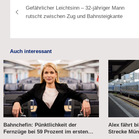
Gefährlicher Leichtsinn – 32-jähriger Mann
rutscht zwischen Zug und Bahnsteigkante
Auch interessant
Alex fährt bis 2031 weiter auf der
Verkehrsmini
Strecke München–Prag
Neubewertun
Korridorsan