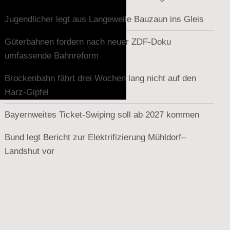
Jugendlicher legt aus Langeweile Bauzaun ins Gleis
Güterbahnen fordern nach neuer ZDF-Doku
umfassende Bahnreform
Brockenbahn fährt drei Wochen lang nicht auf den
Harz-Gipfel
Bayernweites Ticket-Swiping soll ab 2027 kommen
Bund legt Bericht zur Elektrifizierung Mühldorf–
Landshut vor