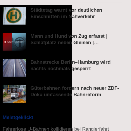
Städtetag warnt vor deutlichen
Einschnitten im Nahverkehr
Mann und Hund von Zug erfasst |
Schlafplatz neben Gleisen |
Schnellbremsung von S-Bahn wegen
Fußgänger
Bahnstrecke Berlin–Hamburg wird
nachts nochmals gesperrt
Güterbahnen fordern nach neuer ZDF-
Doku umfassende Bahnreform
Meistgeklickt
Fahrerlose U-Bahnen kollidieren bei Rangierfahrt